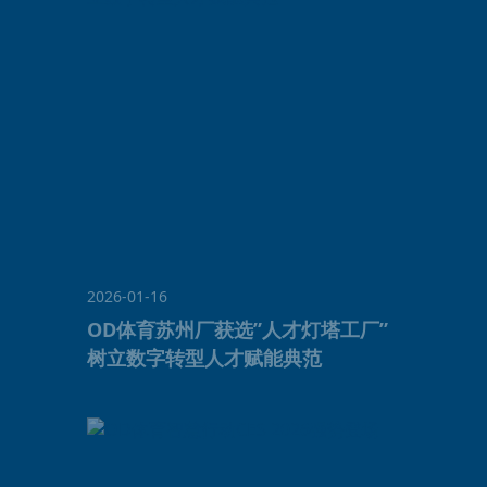
2026-01-16
OD体育苏州厂获选”人才灯塔工厂”
树立数字转型人才赋能典范