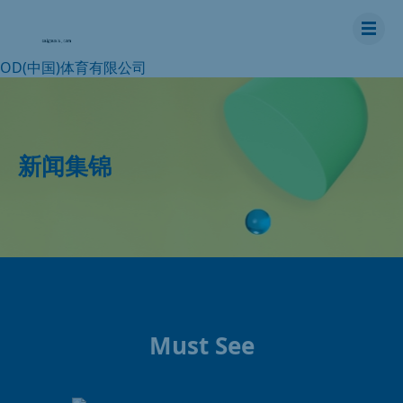
OD(中国)体育有限公司
新闻集锦
Must See