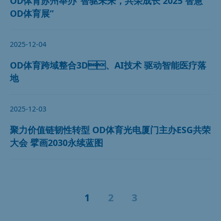
OD体育苏州举办”智驱未来，共荣成长 2025 智慧
OD体育展”
2025-12-04
OD体育跨域整合3D、AI技术 驱动智能医疗落
地
2025-12-03
聚力价值链韧性转型 OD体育光电厦门主办ESG共荣
大会 擘画2030永续蓝图
1
2
3