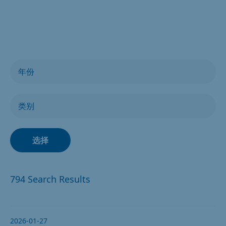
选择
794 Search Results
2026-01-27