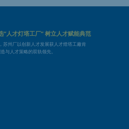
选”人才灯塔工厂” 树立人才赋能典范
双「A」最高评级 展现永续领导力
争力 第14年入选DJSI道琼永续指
国医药大学中医学院签署产学合作备
启动联合研发中心 聚焦智慧医疗场
奖「优良系统厂商」与「优良地面型
用趋势
，苏州厂以创新人才发展获人才燈塔工廠肯
碳、布局永续经营，2025年荣获国际碳揭
造与人才策略的双轨领先。
on Disclosure Project A list），在
，第14年入选DJSI世界指数成分股（DJSI
大中医学院开展中医诊断数位化的教学项目与
成功大学共同成立联合研发中心，未来将共同
太阳能系统，打造成劲关庙电厂，让垃圾
主题获全球领导级肯定。
球顶尖电子设备仪器元件产业展现卓越的永续竞争
西医整合，并建立中医诊断数位化的标准。
、智慧医疗、循环永续等跨领域研究
厂。
。
技术与绿能环保建筑解决方案 获台
in 推出首款Micro LED智慧手表
厂韧性 勇夺德国ROI-EFESO工业
全球及台湾企业永续奖9项大奖
楼通过 ISO 14068-1碳中和查证
出全球首款Micro LED智慧手表——fēnix 8
板、曲面显示器与太阳能美学建筑解决方案，
平衡发展，全方位优异表现荣获全球及台湾企
，带来在运动与户外探索场景中的卓越表现，重
其中包含因多年来推动智慧制造有成，获得全球
obal Research Center，
自动化、高效管理系统，解决生产制程的痛