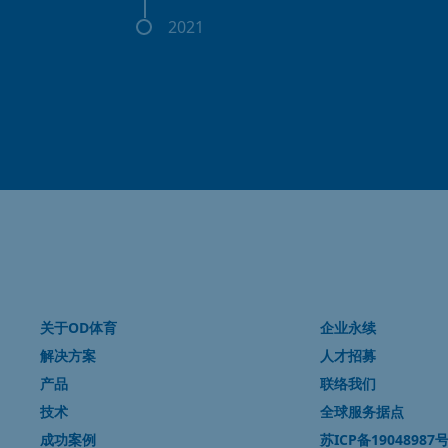
2021
关于OD体育
企业永续
解决方案
人才招募
产品
联络我们
技术
全球服务据点
成功案例
苏ICP备19048987号