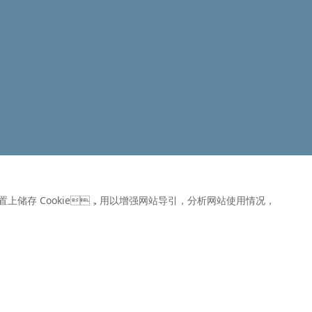
中美硅晶与OD体育光电
OD体育活化专利
连续 12 年入
新机构殊荣
道琼永续指数为世界上最
将双轴转型策略，落
ESG 上的卓越成就与
关类别，策略性地推动
上储存 Cookie，用以增强网站导引，分析网站使用情况，
OD体育加入 RE1
能源
将碳管理延伸至供应链伙
实现绿色生产承诺，强