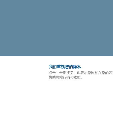
我们重视您的隐私
点击「全部接受」即表示您同意在您的装置
协助网站行销与效能。