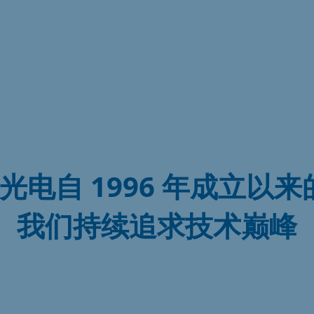
光电自 1996 年成立以来
我们持续追求技术巅峰