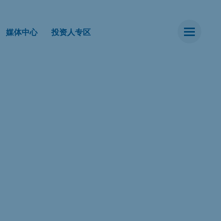
媒体中心
投资人专区