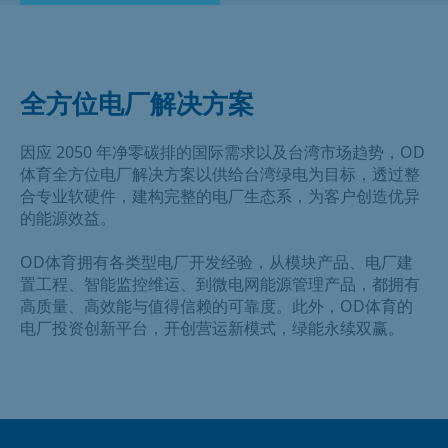
OD体育也推出精选套装解决方案，整合了OD体育和国内
外知名伙伴的高效能太阳能模块、监控软硬件解决方案、
变流器、太阳能连接器、太阳能电线电缆、环境侦测装置
及相关辅佐材料与工具等太阳能电厂之零组件产品，提供
全方位电厂解决方案
客户在线线下全通路服务，协助客户简化采购流程，并由
OD体育监督质量，让客户在OD体育实现「一站式购
足」。
因应 2050 年净零碳排的国际需求以及台湾市场趋势，OD
体育全方位电厂解决方案以供给台湾绿电为目标，透过整
合专业软硬件，建构完整的电厂生态系，为客户创造优异
的能源效益。
OD体育拥有各类型电厂开发经验，从模块产品、电厂建
置工程、智能监控维运、到微电网能源管理产品，都拥有
高质量、高效能与值得信赖的可靠度。此外，OD体育的
电厂投资创新平台，开创营运新模式，绿能永续双赢。