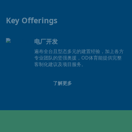
Key Offerings
电厂开发
遍布全台且型态多元的建置经验，加上各方
专业团队的坚强奥援，OD体育能提供完整
客制化建议及项目服务。
了解更多