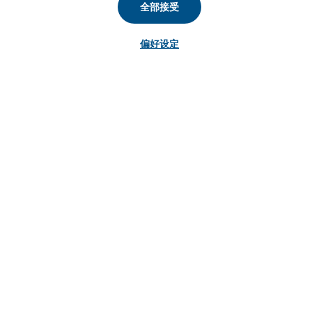
全部接受
偏好设定